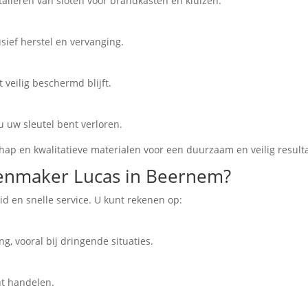
talleren van sloten voor brandkasten en kluizen.
sief herstel en vervanging.
veilig beschermd blijft.
u uw sleutel bent verloren.
ap en kwalitatieve materialen voor een duurzaam en veilig resulta
enmaker Lucas in Beernem?
id en snelle service. U kunt rekenen op:
g, vooral bij dringende situaties.
nt handelen.