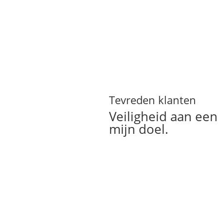
Tevreden klanten
Veiligheid aan een
2 uur ’s nachts kwam hij mij
 mijn eigen huis.”
mijn doel.