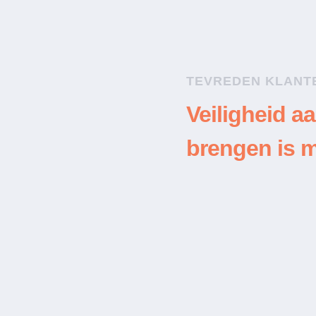
TEVREDEN KLANT
kt! Kwam zeer snel ter
 super. Ging zeer
Veiligheid aa
kwaliteit was ook een
brengen is m