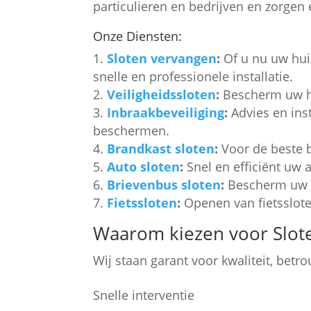
particulieren en bedrijven en zorgen
Onze Diensten:
Sloten vervangen
:
Of u nu uw huid
snelle en professionele installatie.
Veiligheidssloten
:
Bescherm uw hu
Inbraakbeveiliging
:
Advies en ins
beschermen.
Brandkast sloten
:
Voor de beste b
Auto sloten
:
Snel en efficiënt uw 
Brievenbus sloten
:
Bescherm uw p
Fietssloten
:
Openen van fietssloten
Waarom kiezen voor Slot
Wij staan garant voor kwaliteit, betr
Snelle interventie