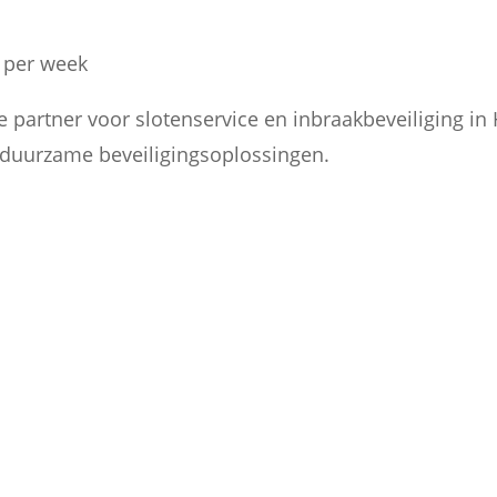
n per week
partner voor slotenservice en inbraakbeveiliging in 
n duurzame beveiligingsoplossingen.

BEDRIJVEN
Ik sta ook klaar voor bedrijven in
Harelbeke als slotenmaker. U
n
ontvangt een factuur en offerte
volgens uw wensen.