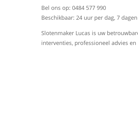
Bel ons op: 0484 577 990
Beschikbaar: 24 uur per dag, 7 dage
Slotenmaker Lucas is uw betrouwbare 
interventies, professioneel advies e

PARTICULIEREN
Ik sta klaar voor particulieren te
Harelbeke die hun sloten willen
vervangen of verbeteren van hu
privé eigendommen.