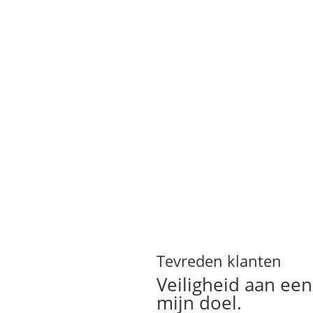
e? Ook dan
Tevreden klanten
Veiligheid aan een
zeer snel ter plaatste en de
l te werk en prijs kwaliteit
mijn doel.
der.
”