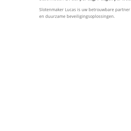
Slotenmaker Lucas is uw betrouwbare partner vo
en duurzame beveiligingsoplossingen.
PARTICULIEREN

Ik sta klaar voor particulieren te Koeke
sloten willen vervangen of verbeteren 
eigendommen.
ONTDEK MEER
AUTO'S
