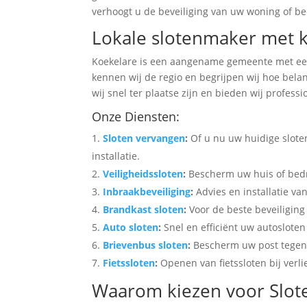
verhoogt u de beveiliging van uw woning of bedr
Lokale slotenmaker met 
Koekelare is een aangename gemeente met een 
kennen wij de regio en begrijpen wij hoe belan
wij snel ter plaatse zijn en bieden wij profess
Onze Diensten:
Sloten vervangen
:
Of u nu uw huidige sloten
installatie.
Veiligheidssloten
:
Bescherm uw huis of bedri
Inbraakbeveiliging
:
Advies en installatie 
Brandkast sloten
:
Voor de beste beveiligin
Auto sloten
:
Snel en efficiënt uw autoslote
Brievenbus sloten
:
Bescherm uw post tegen 
Fietssloten
:
Openen van fietssloten bij verlie
Waarom kiezen voor Slot