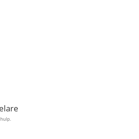
elare
 hulp.