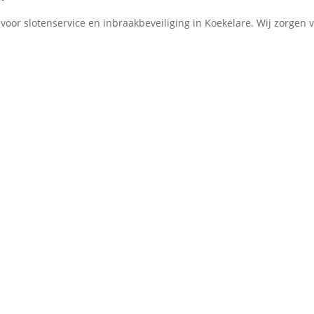
or slotenservice en inbraakbeveiliging in Koekelare. Wij zorgen vo
BEDRIJVEN

lare die hun
Ik sta ook klaar voor bedrijven in Koekelare als
van hun privé
slotenmaker. U ontvangt een factuur en offert
volgens uw wensen.
ONTDEK MEER