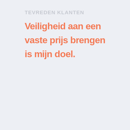
TEVREDEN KLANTEN
Veiligheid aan een
vaste prijs brengen
is mijn doel.
“
Een klusjesman kreeg mijn
geblokkeerde sloten van mijn
vensters niet open maar