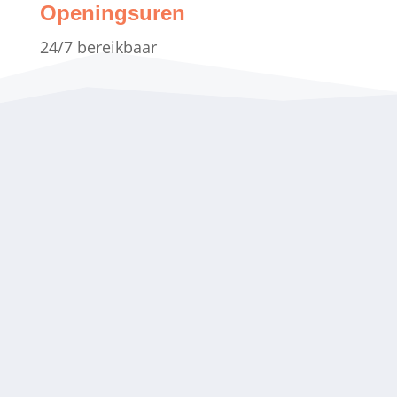
Openingsuren
24/7 bereikbaar
“
Fantastische ervaring
meegemaakt! Kwam zeer snel ter
plaatste en de service was super.
Ging zeer professioneel te werk en
prijs kwaliteit was ook een
aanrader.
”