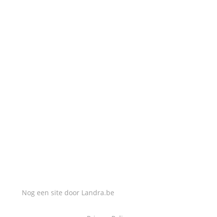
0484 577 990
MAIL MIJ
info@slotenmakerlucas.be
Nog een site door
Landra.be