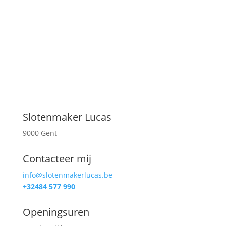
dan sta ik voor u klaar met een oplossing.
ONTDEK MEER
Slotenmaker Lucas
9000 Gent
Contacteer mij
info@slotenmakerlucas.be
+32484 577 990
Openingsuren