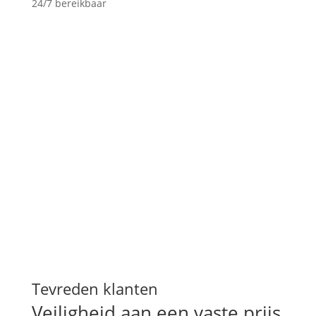
24/7 bereikbaar
“
Fantastische ervaring meegemaakt! Kwam
zeer snel ter plaatste en de service was
super. Ging zeer professioneel te werk en
prijs kwaliteit was ook een aanrader.
”
Klant
Tevreden klanten
Veiligheid aan een vaste prijs