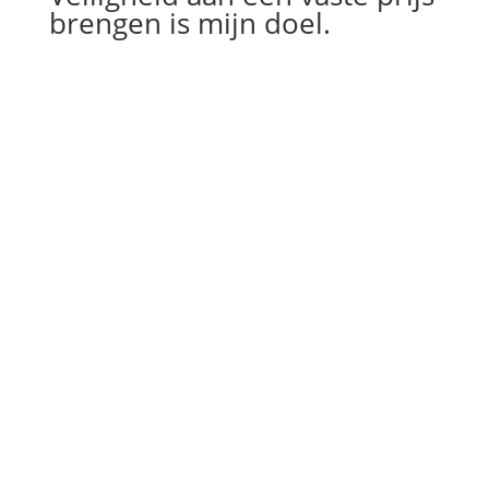
brengen is mijn doel.
“
Een klusjesman kreeg mijn geblokkeerde
sloten van mijn vensters niet open maar
Slotenmaker Lucas klaarde de klus op een
half uur. Efficient, prijslijk en vriendelijk.
Bancontact na prestatie dus directe
betaling.
”
Klant
“
Heel goede service, vlotte bediening en