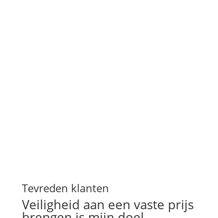
“
Fantastische ervaring meegemaakt! Kwam
zeer snel ter plaatste en de service was
super. Ging zeer professioneel te werk en
prijs kwaliteit was ook een aanrader.
”
Klant
Tevreden klanten
Veiligheid aan een vaste prijs
brengen is mijn doel.