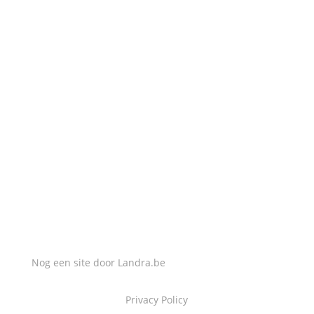
MAIL MIJ
info@slotenmakerlucas.be
Nog een site door
Landra.be
Privacy Policy