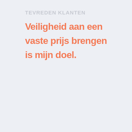
TEVREDEN KLANTEN
Veiligheid aan een
vaste prijs brengen
is mijn doel.
“
Een klusjesman kreeg mijn
geblokkeerde sloten van mijn
vensters niet open maar