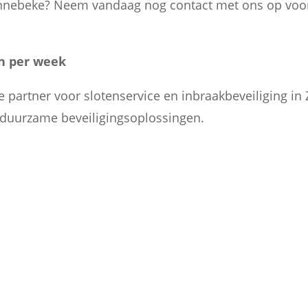
nnebeke? Neem vandaag nog contact met ons op voor 
en per week
partner voor slotenservice en inbraakbeveiliging in
n duurzame beveiligingsoplossingen.

BEDRIJVEN
Ik sta ook klaar voor bedrijven in
Zonnebeke als slotenmaker. U
n
ontvangt een factuur en offerte