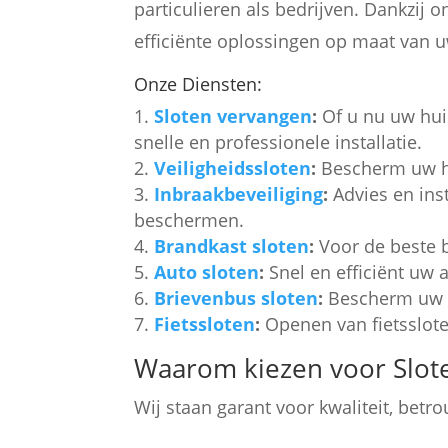
particulieren als bedrijven. Dankzij 
efficiënte oplossingen op maat van uw
Onze Diensten:
Sloten vervangen
:
Of u nu uw huid
snelle en professionele installatie.
Veiligheidssloten
:
Bescherm uw hu
Inbraakbeveiliging
:
Advies en ins
beschermen.
Brandkast sloten
:
Voor de beste b
Auto sloten
:
Snel en efficiënt uw 
Brievenbus sloten
:
Bescherm uw p
Fietssloten
:
Openen van fietssloten
Waarom kiezen voor Slot
Wij staan garant voor kwaliteit, betr