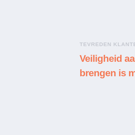
TEVREDEN KLANT
kt! Kwam zeer snel ter
 super. Ging zeer
Veiligheid aa
kwaliteit was ook een
brengen is m