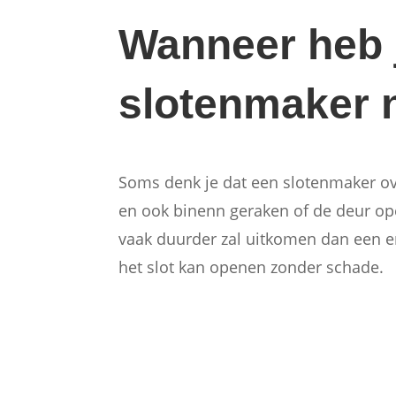
Wanneer heb 
slotenmaker 
Soms denk je dat een slotenmaker over
en ook binenn geraken of de deur op
vaak duurder zal uitkomen dan een e
het slot kan openen zonder schade.