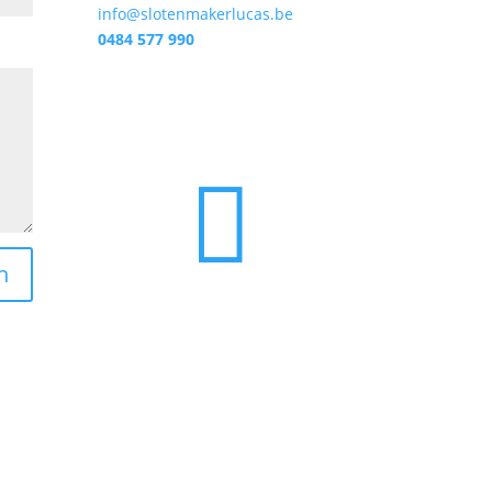
info@slotenmakerlucas.be
0484 577 990
Openingsuren
24/7 bereikbaar

n