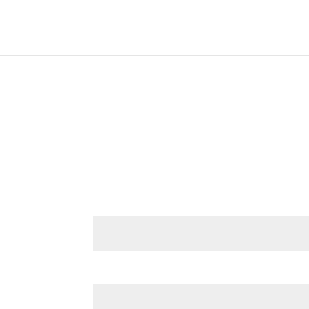
Naam
Telefoon