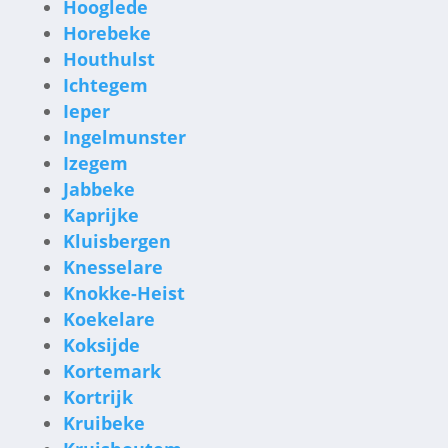
Hooglede
Horebeke
Houthulst
Ichtegem
Ieper
Ingelmunster
Izegem
Jabbeke
Kaprijke
Kluisbergen
Knesselare
Knokke-Heist
Koekelare
Koksijde
Kortemark
Kortrijk
Kruibeke