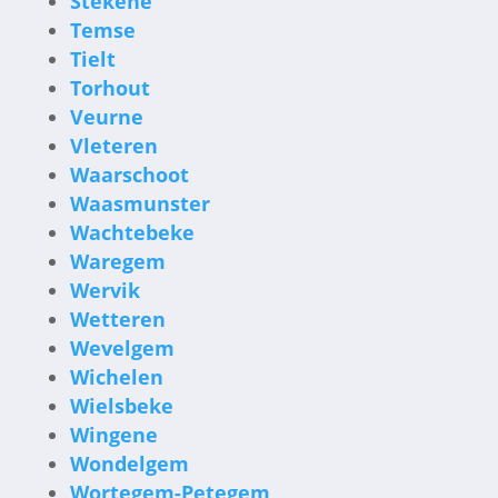
Stekene
Temse
Tielt
Torhout
Veurne
Vleteren
Waarschoot
Waasmunster
Wachtebeke
Waregem
Wervik
Wetteren
Wevelgem
Wichelen
Wielsbeke
Wingene
Wondelgem
Wortegem-Petegem