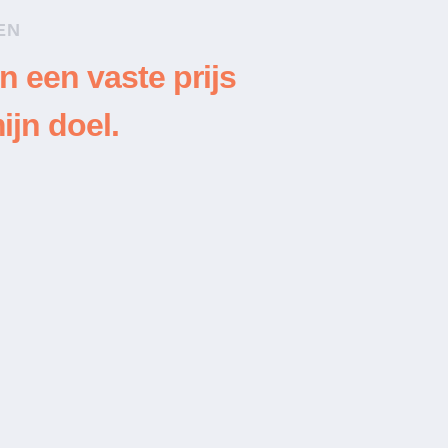
EN
n een vaste prijs
ijn doel.
ma. Heel tevreden van de service.”
Klant