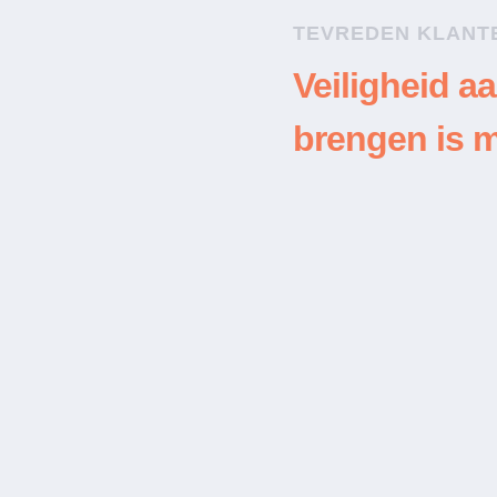
TEVREDEN KLANT
elfs om 2 uur ’s nachts
nenlaten in mijn eigen
Veiligheid aa
brengen is m
“De uitvoering was pri
 besproken was ook
b. Lucas is een man