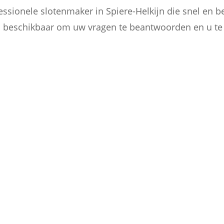
essionele slotenmaker in Spiere-Helkijn die snel en
jd beschikbaar om uw vragen te beantwoorden en u t

BEDRIJVEN
Ik sta ook klaar voor bedrijven uit
len
Spiere-Helkijn als slotenmaker. U
n
ontvangt een factuur en offerte
volgens uw wensen.
ONTDEK MEER