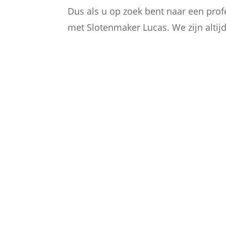
Dus als u op zoek bent naar een prof
met Slotenmaker Lucas. We zijn alti

PARTICULIEREN
Ik sta klaar voor particulieren uit
Spiere-Helkijn die hun sloten wil
vervangen of verbeteren van hu
privé eigendommen.
ONTDEK MEER