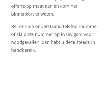
offerte op maat aan en kom het
binnenkort te weten.
Bel ons via onderstaand telefoonnummer
of sla onze nummer op in uw gsm voor
noodgevallen, dan hebt u deze steeds in
handbereik.

PARTICULIEREN
Ik sta klaar voor particulieren
uit Oudenaarde die hun sloten