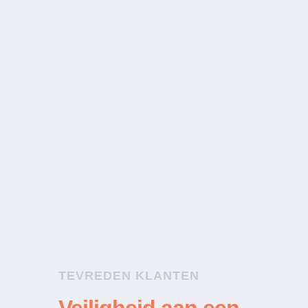
“Lucas was snel ter plaatse en zelfs
om 2 uur ’s nachts kwam hij mij
met de glimlach binnenlaten in
mijn eigen huis.”
Klant
TEVREDEN KLANTEN