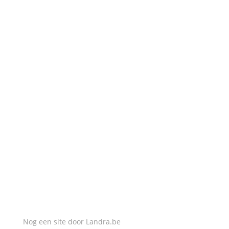
BEL MIJ
0484 577 990
MAIL MIJ
info@slotenmakerlucas.be
Nog een site door
Landra.be