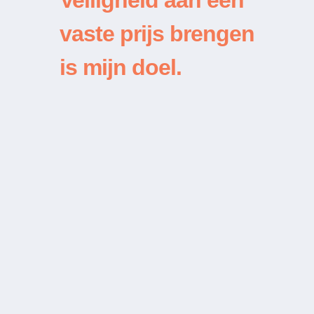
Veiligheid aan een
vaste prijs brengen
is mijn doel.
“De prijs die aan de telefoon werd
besproken was ook de prijs die ik
effectief betaald heb. Lucas is een
man van zijn woord.”