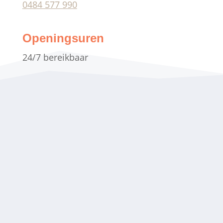
0484 577 990
Openingsuren
24/7 bereikbaar
“Lucas was snel ter plaatse en zelfs
om 2 uur ’s nachts kwam hij mij
met de glimlach binnenlaten in
mijn eigen huis.”