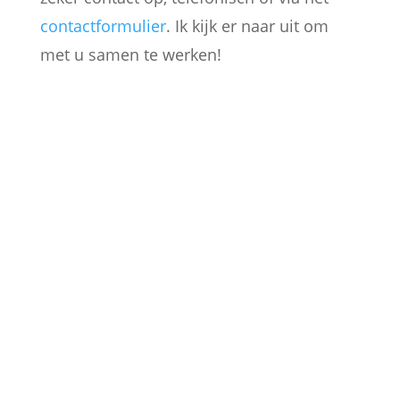
contactformulier
. Ik kijk er naar uit om
met u samen te werken!

PARTICULIEREN
Ik sta klaar voor particulieren
die hun sloten willen vervangen
of verbeteren van hun privé
eigendommen.
ONTDEK MEER