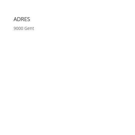
ADRES
9000 Gent
BEL MIJ
0484 577 990