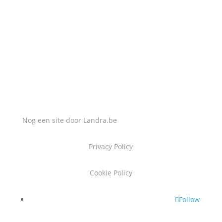
MAIL MIJ
info@slotenmakerlucas.be
Nog een site door
Landra.be
Privacy Policy
Cookie Policy
Follow